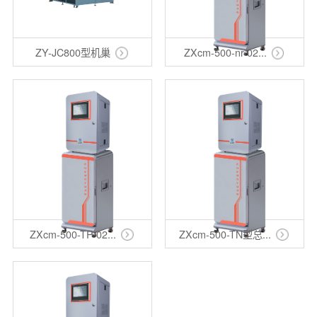
ZY-JC800型机巢
ZXcm-500-nr-02...
ZXcm-500-TP-02...
ZXcm-500-TN型总...