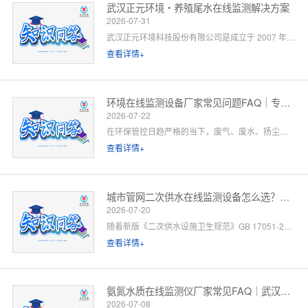
武汉正元环境・养殖尾水在线监测解决方案
2026-07-31
武汉正元环境科技股份有限公司是成立于 2007 年的国家级高新技术企业，总部位于武汉光谷，是集研发制造、方案设计、工程施工、运维服务于一体的全链条水环境综合服务商。针对水产养殖尾水排放管控场景，公司依托自有水质监测设备生产线、水污染防治工程设计资质与一级运维服务能力，提供「点位勘测 — 方案设计 — 设备部署 — 平台联网 — 验收辅导 — 长效运维」一站式闭环解决方案。以下为养殖领域客户高频咨询问题的官方解答。
查看详情+
环境在线监测设备厂家常见问题FAQ｜专业厂家答疑解惑
2026-07-22
在环保管控日趋严格的当下，废气、废水、扬尘、噪声等环境在线监测设备已成为工矿企业、园区、市政工程必备的合规配套设施。很多客户在选型、合作、安装运维过程中，常会遇到厂家资质、设备精度、数据联网、售后保障等各类问题。 作为专业环境在线监测设备源头厂家，我们深耕环境监测领域多年，拥有自主研发、生产、销售、运维全链条服务能力。下面针对行业高频咨询问题，整理系统化FAQ答疑，一站式解决您的合作与选型顾虑。 一、厂家实力与资质相关问题
查看详情+
城市管网二次供水在线监测设备怎么选？水务单位高频 FAQ
2026-07-20
随着新版《二次供水设施卫生规范》GB 17051-2025 全面落地，城市高层小区、商业综合体、产业园二次供水监管要求大幅升级，水质实时在线监测、泵房运行智能管控、数据联网监管已成硬性标配。
查看详情+
氨氮水质在线监测仪厂家常见FAQ｜武汉正元环境专业解答
2026-07-08