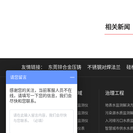
相关新闻
友情链接：
东莞锌合金压铸
不锈钢对焊法兰
硅
请您留言
感谢您的关注，当前客服人员不在
关于正元
产品领域
治理工程
线，请填写一下您的信息，我们会
尽快和您联系。
公司简介
水质环境监测仪
地表水监测解决
工厂展示
烟气环境监测仪
污染源水质监测
荣誉证书
大气环境监测仪
入河排污口水质
人力资源
过程控制仪表
智慧城市供水水