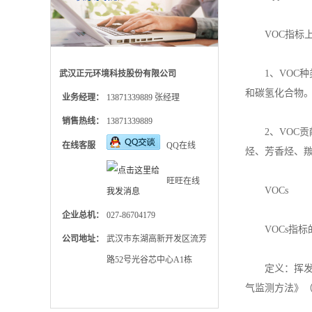
VOC
指标
1、
VOC
种
武汉正元环境科技股份有限公司
和碳氢化合物
业务经理：
13871339889 张经理
销售热线：
13871339889
2、
VOC
贡
在线客服
QQ在线
烃、芳香烃、
旺旺在线
VOCs
企业总机：
027-86704179
VOCs
指标
公司地址：
武汉市东湖高新开发区流芳
路52号光谷芯中心A1栋
定义：挥发性
气监测方法》