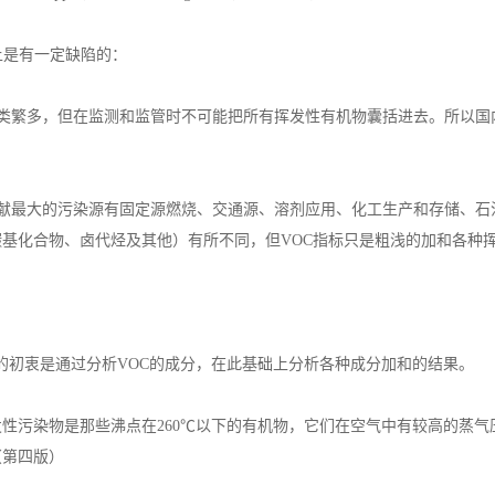
上是有一定缺陷的：
类繁多，但在监测和监管时不可能把所有挥发性有机物囊括进去。所以国
。
献最大的污染源有固定源燃烧、交通源、溶剂应用、化工生产和存储、石
羰基化合物、卤代烃及其他）有所不同，但
VOC
指标只是粗浅的加和各种
的初衷是通过分析
VOC
的成分，在此基础上分析各种成分加和的结果。
污染物是那些沸点在260℃以下的有机物，它们在空气中有较高的蒸气
（第四版）