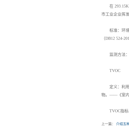
在 293.1
市工业企业挥发性
标准：环境质
（DB12 524-2
监测方法：环境空
TVOC
定义：利用 T
物。——《室内空气
TVOC指标出现
上一篇：
介绍五