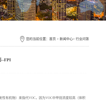
您的当前位置：
首页
> 新闻中心> 行业问答
-FPI
甲烷挥发性有机物）来指代
VOC
，因为
VOC
中甲烷浓度较高（体积