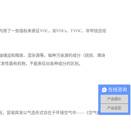
内用了一些指标来表征
VOC
，如
VOCs
、TVOC、非甲烷总烃
油储运和精炼、混杂源等。每种污染源的成分（烷烃、烯炔
挥发性面有机物，不能表征出各种成分的区别。
在线咨询
产品报价
产品选型
压，容易挥发以气态形式存在于环境空气中——《空气和废