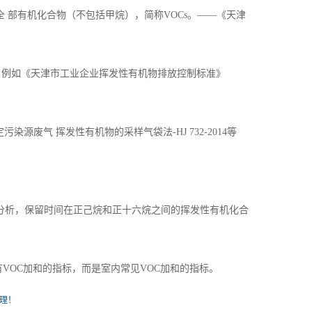
的全 部有机化合物（不包括甲烷），简称
VOCs
。——《天津
例如《天津市工业企业挥发性有机物排放控制标准》
染源废气 挥发性有机物的采样气袋法-HJ 732-2014等
）进行分析，保留时间在正己烷和正十六烷之间的挥发性有机化合
有
VOC
加和的指标，而是室内常见
VOC
加和的指标。
理！