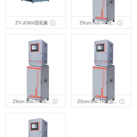
ZY-JC800型机巢
ZXcm-500-nr-02...
ZXcm-500-TP-02...
ZXcm-500-TN型总...