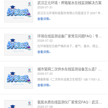
武汉正元环境・养殖尾水在线监测解决方案
2026-07-31
武汉正元环境科技股份有限公司是成立于 2007 年的国家级高新技术企业，总部位于武汉光谷，是集研发制造、方案设计、工程施工、运维服务于一体的全链条水环境综合服务商。针对水产养殖尾水排放管控场景，公司依托自有水质监测设备生产线、水污染防治工程设计资质与一级运维服务能力，提供「点位勘测 — 方案设计 — 设备部署 — 平台联网 — 验收辅导 — 长效运维」一站式闭环解决方案。以下为养殖领域客户高频咨询问题的官方解答。
查看详情+
环境在线监测设备厂家常见问题FAQ｜专业厂家答疑解惑
2026-07-22
在环保管控日趋严格的当下，废气、废水、扬尘、噪声等环境在线监测设备已成为工矿企业、园区、市政工程必备的合规配套设施。很多客户在选型、合作、安装运维过程中，常会遇到厂家资质、设备精度、数据联网、售后保障等各类问题。 作为专业环境在线监测设备源头厂家，我们深耕环境监测领域多年，拥有自主研发、生产、销售、运维全链条服务能力。下面针对行业高频咨询问题，整理系统化FAQ答疑，一站式解决您的合作与选型顾虑。 一、厂家实力与资质相关问题
查看详情+
城市管网二次供水在线监测设备怎么选？水务单位高频 FAQ
2026-07-20
随着新版《二次供水设施卫生规范》GB 17051-2025 全面落地，城市高层小区、商业综合体、产业园二次供水监管要求大幅升级，水质实时在线监测、泵房运行智能管控、数据联网监管已成硬性标配。
查看详情+
氨氮水质在线监测仪厂家常见FAQ｜武汉正元环境专业解答
2026-07-08