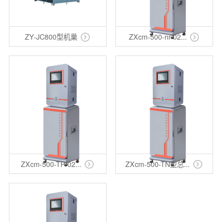
ZY-JC800型机巢
ZXcm-500-nr-02...
ZXcm-500-TP-02...
ZXcm-500-TN型总...