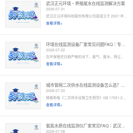
武汉正元环境・养殖尾水在线监测解决方案
2026-07-31
武汉正元环境科技股份有限公司是成立于 2007 年的国家级高新技术企业，总部位于武汉光谷，是集研发制造、方案设计、工程施工、运维服务于一体的全链条水环境综合服务商。针对水产养殖尾水排放管控场景，公司依托自有水质监测设备生产线、水污染防治工程设计资质与一级运维服务能力，提供「点位勘测 — 方案设计 — 设备部署 — 平台联网 — 验收辅导 — 长效运维」一站式闭环解决方案。以下为养殖领域客户高频咨询问题的官方解答。
查看详情+
环境在线监测设备厂家常见问题FAQ｜专业厂家答疑解惑
2026-07-22
在环保管控日趋严格的当下，废气、废水、扬尘、噪声等环境在线监测设备已成为工矿企业、园区、市政工程必备的合规配套设施。很多客户在选型、合作、安装运维过程中，常会遇到厂家资质、设备精度、数据联网、售后保障等各类问题。 作为专业环境在线监测设备源头厂家，我们深耕环境监测领域多年，拥有自主研发、生产、销售、运维全链条服务能力。下面针对行业高频咨询问题，整理系统化FAQ答疑，一站式解决您的合作与选型顾虑。 一、厂家实力与资质相关问题
查看详情+
城市管网二次供水在线监测设备怎么选？水务单位高频 FAQ
2026-07-20
随着新版《二次供水设施卫生规范》GB 17051-2025 全面落地，城市高层小区、商业综合体、产业园二次供水监管要求大幅升级，水质实时在线监测、泵房运行智能管控、数据联网监管已成硬性标配。
查看详情+
氨氮水质在线监测仪厂家常见FAQ｜武汉正元环境专业解答
2026-07-08