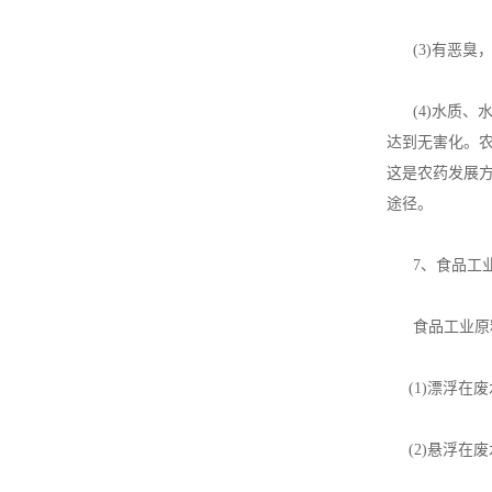
(3)有恶臭
(4)水质、
达到无害化。
这是农药发展
途径。
7、食品工业
食品工业原料
(1)漂浮在
(2)悬浮在