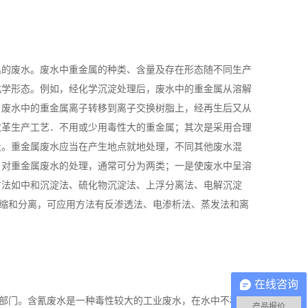
的废水。废水中重金属的种类、含量及存在形态随不同生产
化学形态。例如，经化学沉淀处理后，废水中的重金属从溶解
，废水中的重金属离子转移到离子交换树脂上，经再生后又从
改革生产工艺．不用或少用毒性大的重金属；其次是采用合理
量。重金属废水应当在产生地点就地处理，不同其他废水混
。对重金属废水的处理，通常可分为两类；一是使废水中呈溶
方法如中和沉淀法、硫化物沉淀法、上浮分离法、电解沉淀
浓缩和分离，可应用方法有反渗透法、电渗析法、蒸发法和离
在线咨询
部门。含氰废水是一种毒性较大的工业废水，在水中不稳
产品报价