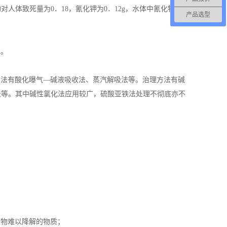
人体致死量为0．18，氰化钾为0．12g，水体中氰化物对
产品选型
水。
方法有酸化曝气—碱液吸收法、蒸汽解吸法等。治理方法有碱
法等。其中碱性氯化法应用较广，硫酸亚铁法处理不彻底亦不
生物难以降解的物质；