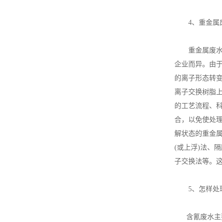
4、重金属废
重金属废水主
企业而异。由
的离子形态转
离子交换树脂
的工艺流程、
合，以免使处
解状态的重金
(或上浮)法
子交换法等。
5、怎样处理
含氰废水主要