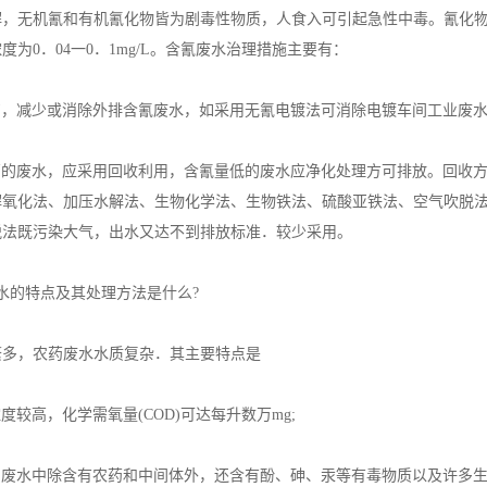
，无机氰和有机氰化物皆为剧毒性物质，人食入可引起急性中毒。氰化物对
度为0．04一0．1mg/L。含氰废水治理措施主要有：
艺，减少或消除外排含氰废水，如采用无氰电镀法可消除电镀车间工业废
高的废水，应采用回收利用，含氰量低的废水应净化处理方可排放。回收
解氧化法、加压水解法、生物化学法、生物铁法、硫酸亚铁法、空气吹脱
脱法既污染大气，出水又达不到排放标准．较少采用。
的特点及其处理方法是什么?
，农药废水水质复杂．其主要特点是
度较高，化学需氧量(COD)可达每升数万mg;
，废水中除含有农药和中间体外，还含有酚、砷、汞等有毒物质以及许多