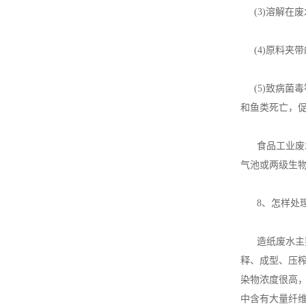
(3)溶解在
(4)原料夹
(5)致病菌
和鱼类死亡，
食品工业废水
气池或两级生
8、怎样处理
造纸废水主要
释、成型、压
染物浓度很高，
中含有大量纤