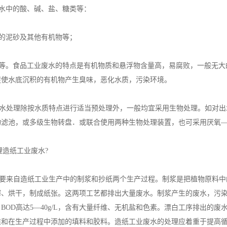
废水中的酸、碱、盐、糖类等：
带的泥砂及其他有机物等；
毒等。食品工业废水的特点是有机物质和悬浮物含量高，易腐败，一般无大
促使水底沉积的有机物产生臭味，恶化水质，污染环境。
处理除按水质特点进行适当预处理外，一般均宜采用生物处理。如对出
物滤池，或多级生物转盘．或联合使用两种生物处理装置，也可采用厌氧
造纸工业废水?
来自造纸工业生产中的制浆和抄纸两个生产过程。制浆是把植物原料中
榨、烘干，制成纸张。这两项工艺都排出大量废水。制浆产生的废水，污
BOD高达5—40g/L，含有大量纤维、无机盐和色素。漂白工序排出的
维和在生产过程中添加的填料和胶料。造纸工业废水的处理应着重于提高