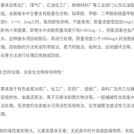
来自焦化厂、煤气厂、石油化工厂、绝缘材料厂等工业部门以及石油裂
过程。含酚废水中主要含有酚基化合物，如苯酚、甲酚、二甲酚和硝基甲
到0．1一0．2mg/L时，鱼肉即有异味，不能食用；质量浓度增加到1mg/
影响人体健康，即使水中含酚质量浓度只有0.002mg／L，用氯消毒也会产
水，这种废水须回收酚后，再进行处理。质量浓度小于1000mg/L的含
理。回收酚的方法有溶剂萃取法、蒸汽吹脱法、吸附法、封闭循环法等。含
氧化等方法进行处理后排放或回收。
怎样治理，含汞化合物有何特性?
来源于有色金属冶炼厂、化工厂、农药厂、造纸厂、染料厂及热工仪器
性炭吸附怯、金属还原法、离子交换法和微生物法等。一般偏碱性含汞废
原法处理。低浓度的含汞废水可用活性炭吸附法、化学凝聚法或活性污泥
处理。
的毒性差别很大。元素汞基本无毒；无机汞中的升汞是剧毒物质，有机