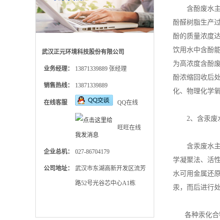
含酚废水主要
酚醛树脂生产
酚的质量浓度达
饮用水中含酚能
武汉正元环境科技股份有限公司
为高浓度含酚废
业务经理：
13871339889 张经理
酚浓缩回收后处
销售热线：
13871339889
化、物理化学
在线客服
QQ在线
2、含汞废水
旺旺在线
含汞废水主要
企业总机：
027-86704179
学凝聚法、活
公司地址：
武汉市东湖高新开发区流芳
水可用金属还
路52号光谷芯中心A1栋
汞，而后进行
各种汞化合物