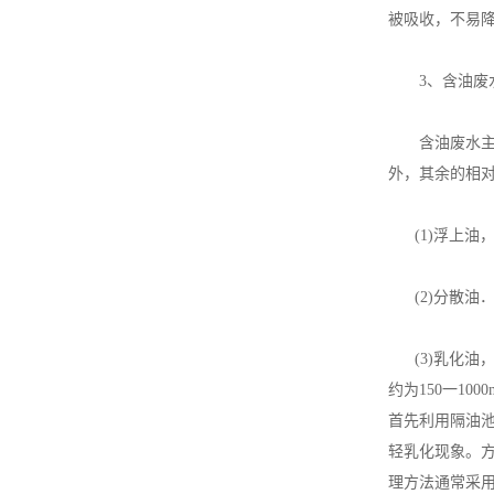
被吸收，不易
3、含油废水
含油废水主要
外，其余的相
(1)浮上油，
(2)分散油．
(3)乳化油，
约为150一10
首先利用隔油池
轻乳化现象。
理方法通常采