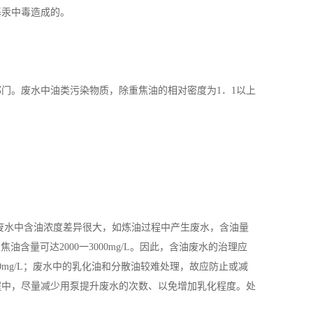
基汞中毒造成的。
。废水中油类污染物质，除重焦油的相对密度为1．1以上
的废水中含油浓度差异很大，如炼油过程中产生废水，含油量
的焦油含量可达2000一3000mg/L。因此，含油废水的治理应
00mg/L；废水中的乳化油和分散油较难处理，故应防止或减
程中，尽量减少用泵提升废水的次数、以免增加乳化程度。处