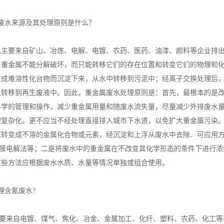
水来源及其处理原则是什么？
要来自矿山、冶炼、电解、电镀、农药、医药、油漆、颜料等企业排出
于重金属不能分解破坏，而只能转移它们的存在位置和转变它们的物理和
变成难溶性化台物而沉淀下来，从水中转移到污泥中；经离子交换处理后
上转移到再生废液中。因此，重金属废水处理原则是：首先，最根本的是
科学的管理和操作，减少重金属用量和随废水流失量，尽量减少外排废水
理复杂化。更不应当不经处理直接排入城市下水道，以免扩大重金属污染
属转变成不溶的金属化合物或元素，经沉淀和上浮从废水中去除．可应用
、隔膜电解法等；二是将废水中的重金属在不改变其化学形态的条件下进行
这些方法应根据废水水质、水量等情况单独或组合使用。
含氰废水?
来自电镀、煤气、焦化、冶金、金属加工、化纤、塑料、农药、化工等