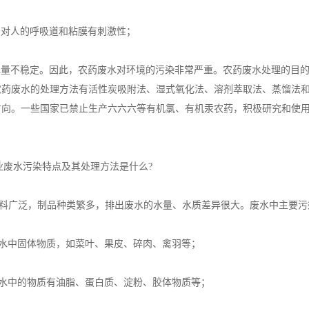
，对人的呼吸道和粘膜有刺激性；
水量不稳定。因此，农药废水对环境的污染非常严重。农药废水处理的目
农药废水的处理方法有活性炭吸附法、湿式氧化法、溶剂萃取法、蒸馏法
方向。一些国家已禁止生产六六六等有机氯、有机汞农药，积极研究和使
废水污染特点及其处理方法是什么?
广泛，制品种类繁多，排出废水的水量、水质差异很大。废水中主要污
废水中固体物质，如菜叶、果皮、碎肉、禽羽等；
废水中的物质有油脂、蛋白质、淀粉、胶体物质等；