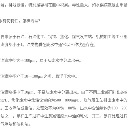
降解，排泄很慢，特别是容易在脑中积累。毒性最大，如水俣病就是由甲
有何特性，怎样治理?
来源于石油、石油化工、钢铁、焦化、煤气发生站、机械加工等工业部门
对密度都小于1。油类物质在废水中通常以三种状态存在。
油滴粒径大于100μm，易于从废水中分离出来。
油滴粒径介于10一100μm之间，恳浮于水中。
油滴粒径小于10μm，不易从废水中分离出来。由于不同工业部门排出
00mg/L，焦化废水中焦油含量约为500一800mg/L，煤气发生站排出废水中
，回收浮油或重油，处理效率为60％一80％，出水中含油量约为100一2
方法之一，是在生产过程中注意减轻废水中油的乳化；其二，是在处理过
用气浮法和破乳法。