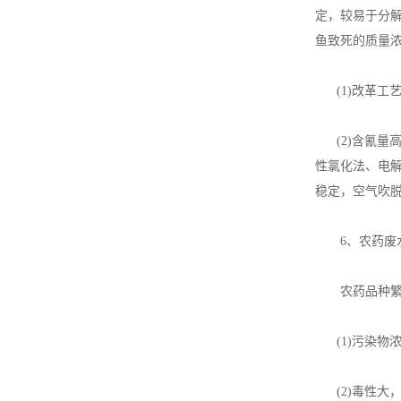
定，较易于分解
鱼致死的质量浓
(1)改革工
(2)含氰量
性氯化法、电
稳定，空气吹
6、农药废水
农药品种繁多
(1)污染物浓
(2)毒性大