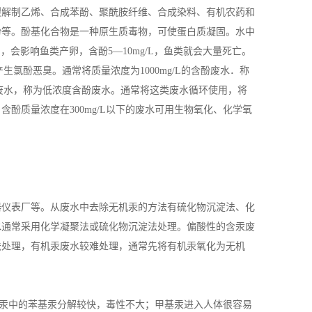
解制乙烯、合成苯酚、聚酰胺纤维、合成染料、有机农药和
酚等。酚基化合物是一种原生质毒物，可使蛋白质凝固。水中
L，会影响鱼类产卵，含酚5—10mg/L，鱼类就会大量死亡。
生氯酚恶臭。通常将质量浓度为1000mg/L的含酚废水．称
酚废水，称为低浓度含酚废水。通常将这类废水循环使用，将
酚质量浓度在300mg/L以下的废水可用生物氧化、化学氧
仪表厂等。从废水中去除无机汞的方法有硫化物沉淀法、化
水通常采用化学凝聚法或硫化物沉淀法处理。偏酸性的含汞废
法处理，有机汞废水较难处理，通常先将有机汞氧化为无机
汞中的苯基汞分解较快，毒性不大；甲基汞进入人体很容易