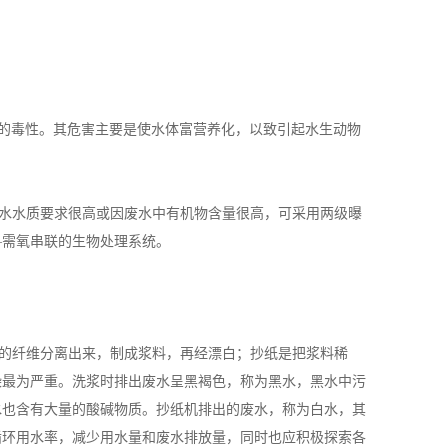
的毒性。其危害主要是使水体富营养化，以致引起水生动物
水水质要求很高或因废水中有机物含量很高，可采用两级曝
—需氧串联的生物处理系统。
的纤维分离出来，制成浆料，再经漂白；抄纸是把浆料稀
染最为严重。洗浆时排出废水呈黑褐色，称为黑水，黑水中污
废水也含有大量的酸碱物质。抄纸机排出的废水，称为白水，其
循环用水率，减少用水量和废水排放量，同时也应积极探索各