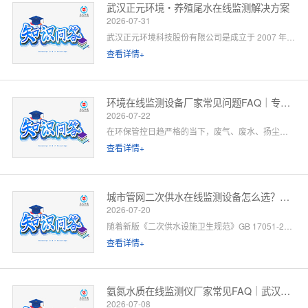
武汉正元环境・养殖尾水在线监测解决方案
2026-07-31
武汉正元环境科技股份有限公司是成立于 2007 年的国家级高新技术企业，总部位于武汉光谷，是集研发制造、方案设计、工程施工、运维服务于一体的全链条水环境综合服务商。针对水产养殖尾水排放管控场景，公司依托自有水质监测设备生产线、水污染防治工程设计资质与一级运维服务能力，提供「点位勘测 — 方案设计 — 设备部署 — 平台联网 — 验收辅导 — 长效运维」一站式闭环解决方案。以下为养殖领域客户高频咨询问题的官方解答。
查看详情+
环境在线监测设备厂家常见问题FAQ｜专业厂家答疑解惑
2026-07-22
在环保管控日趋严格的当下，废气、废水、扬尘、噪声等环境在线监测设备已成为工矿企业、园区、市政工程必备的合规配套设施。很多客户在选型、合作、安装运维过程中，常会遇到厂家资质、设备精度、数据联网、售后保障等各类问题。 作为专业环境在线监测设备源头厂家，我们深耕环境监测领域多年，拥有自主研发、生产、销售、运维全链条服务能力。下面针对行业高频咨询问题，整理系统化FAQ答疑，一站式解决您的合作与选型顾虑。 一、厂家实力与资质相关问题
查看详情+
城市管网二次供水在线监测设备怎么选？水务单位高频 FAQ
2026-07-20
随着新版《二次供水设施卫生规范》GB 17051-2025 全面落地，城市高层小区、商业综合体、产业园二次供水监管要求大幅升级，水质实时在线监测、泵房运行智能管控、数据联网监管已成硬性标配。
查看详情+
氨氮水质在线监测仪厂家常见FAQ｜武汉正元环境专业解答
2026-07-08