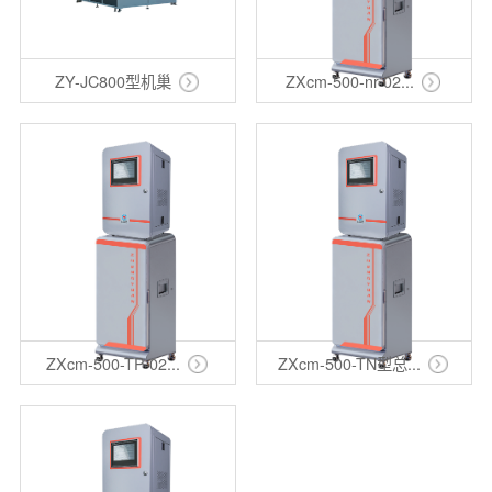
ZY-JC800型机巢
ZXcm-500-nr-02...
ZXcm-500-TP-02...
ZXcm-500-TN型总...