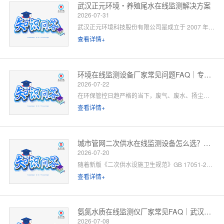
武汉正元环境・养殖尾水在线监测解决方案
2026-07-31
武汉正元环境科技股份有限公司是成立于 2007 年的国家级高新技术企业，总部位于武汉光谷，是集研发制造、方案设计、工程施工、运维服务于一体的全链条水环境综合服务商。针对水产养殖尾水排放管控场景，公司依托自有水质监测设备生产线、水污染防治工程设计资质与一级运维服务能力，提供「点位勘测 — 方案设计 — 设备部署 — 平台联网 — 验收辅导 — 长效运维」一站式闭环解决方案。以下为养殖领域客户高频咨询问题的官方解答。
查看详情+
环境在线监测设备厂家常见问题FAQ｜专业厂家答疑解惑
2026-07-22
在环保管控日趋严格的当下，废气、废水、扬尘、噪声等环境在线监测设备已成为工矿企业、园区、市政工程必备的合规配套设施。很多客户在选型、合作、安装运维过程中，常会遇到厂家资质、设备精度、数据联网、售后保障等各类问题。 作为专业环境在线监测设备源头厂家，我们深耕环境监测领域多年，拥有自主研发、生产、销售、运维全链条服务能力。下面针对行业高频咨询问题，整理系统化FAQ答疑，一站式解决您的合作与选型顾虑。 一、厂家实力与资质相关问题
查看详情+
城市管网二次供水在线监测设备怎么选？水务单位高频 FAQ
2026-07-20
随着新版《二次供水设施卫生规范》GB 17051-2025 全面落地，城市高层小区、商业综合体、产业园二次供水监管要求大幅升级，水质实时在线监测、泵房运行智能管控、数据联网监管已成硬性标配。
查看详情+
氨氮水质在线监测仪厂家常见FAQ｜武汉正元环境专业解答
2026-07-08