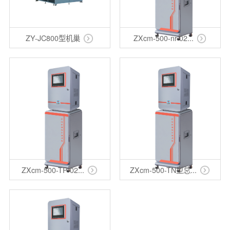
ZY-JC800型机巢
ZXcm-500-nr-02...
ZXcm-500-TP-02...
ZXcm-500-TN型总...