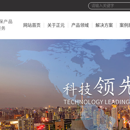
网站首页
关于正元
产品领域
解决方案
案例