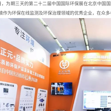
，为期三天的第二十二届中国国际环保展在北京中国国
境作为环保在线监测及环保治理领域的优秀企业，在众多