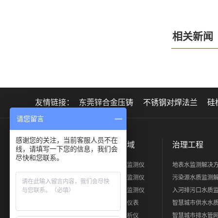
相关新闻
友情链接：
东莞锌合金压铸
不锈钢对焊法兰
硅
请您留言
感谢您的关注，当前客服人员不在
关于正元
产品领域
治理工程
线，请填写一下您的信息，我们会
尽快和您联系。
公司简介
水质环境监测仪
地表水监测解决
工厂展示
烟气环境监测仪
污染源水质监测
荣誉证书
大气环境监测仪
入河排污口水质
人力资源
过程控制仪表
智慧城市供水水
实验室分析仪
智慧城市排水管