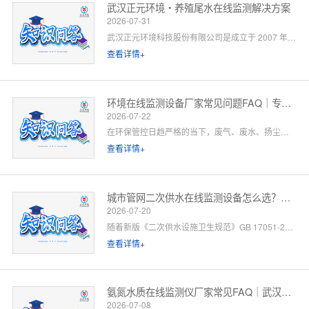
武汉正元环境・养殖尾水在线监测解决方案
2026-07-31
武汉正元环境科技股份有限公司是成立于 2007 年的国家级高新技术企业，总部位于武汉光谷，是集研发制造、方案设计、工程施工、运维服务于一体的全链条水环境综合服务商。针对水产养殖尾水排放管控场景，公司依托自有水质监测设备生产线、水污染防治工程设计资质与一级运维服务能力，提供「点位勘测 — 方案设计 — 设备部署 — 平台联网 — 验收辅导 — 长效运维」一站式闭环解决方案。以下为养殖领域客户高频咨询问题的官方解答。
查看详情+
环境在线监测设备厂家常见问题FAQ｜专业厂家答疑解惑
2026-07-22
在环保管控日趋严格的当下，废气、废水、扬尘、噪声等环境在线监测设备已成为工矿企业、园区、市政工程必备的合规配套设施。很多客户在选型、合作、安装运维过程中，常会遇到厂家资质、设备精度、数据联网、售后保障等各类问题。 作为专业环境在线监测设备源头厂家，我们深耕环境监测领域多年，拥有自主研发、生产、销售、运维全链条服务能力。下面针对行业高频咨询问题，整理系统化FAQ答疑，一站式解决您的合作与选型顾虑。 一、厂家实力与资质相关问题
查看详情+
城市管网二次供水在线监测设备怎么选？水务单位高频 FAQ
2026-07-20
随着新版《二次供水设施卫生规范》GB 17051-2025 全面落地，城市高层小区、商业综合体、产业园二次供水监管要求大幅升级，水质实时在线监测、泵房运行智能管控、数据联网监管已成硬性标配。
查看详情+
氨氮水质在线监测仪厂家常见FAQ｜武汉正元环境专业解答
2026-07-08