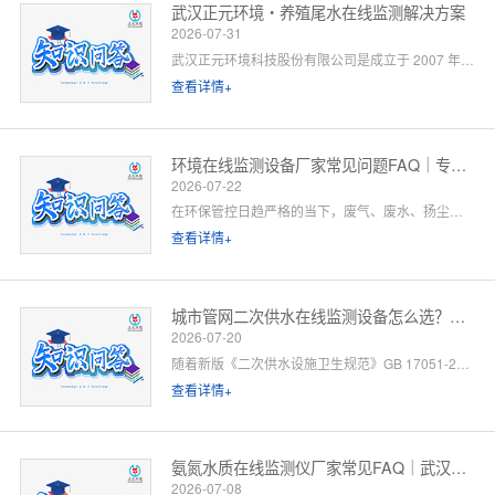
武汉正元环境・养殖尾水在线监测解决方案
2026-07-31
武汉正元环境科技股份有限公司是成立于 2007 年的国家级高新技术企业，总部位于武汉光谷，是集研发制造、方案设计、工程施工、运维服务于一体的全链条水环境综合服务商。针对水产养殖尾水排放管控场景，公司依托自有水质监测设备生产线、水污染防治工程设计资质与一级运维服务能力，提供「点位勘测 — 方案设计 — 设备部署 — 平台联网 — 验收辅导 — 长效运维」一站式闭环解决方案。以下为养殖领域客户高频咨询问题的官方解答。
查看详情+
环境在线监测设备厂家常见问题FAQ｜专业厂家答疑解惑
2026-07-22
在环保管控日趋严格的当下，废气、废水、扬尘、噪声等环境在线监测设备已成为工矿企业、园区、市政工程必备的合规配套设施。很多客户在选型、合作、安装运维过程中，常会遇到厂家资质、设备精度、数据联网、售后保障等各类问题。 作为专业环境在线监测设备源头厂家，我们深耕环境监测领域多年，拥有自主研发、生产、销售、运维全链条服务能力。下面针对行业高频咨询问题，整理系统化FAQ答疑，一站式解决您的合作与选型顾虑。 一、厂家实力与资质相关问题
查看详情+
城市管网二次供水在线监测设备怎么选？水务单位高频 FAQ
2026-07-20
随着新版《二次供水设施卫生规范》GB 17051-2025 全面落地，城市高层小区、商业综合体、产业园二次供水监管要求大幅升级，水质实时在线监测、泵房运行智能管控、数据联网监管已成硬性标配。
查看详情+
氨氮水质在线监测仪厂家常见FAQ｜武汉正元环境专业解答
2026-07-08