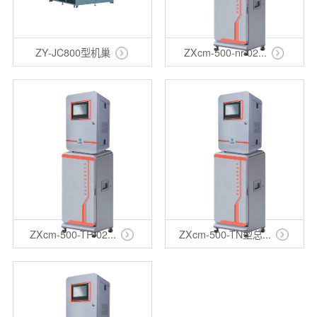
ZY-JC800型机巢
ZXcm-500-nr-02...
ZXcm-500-TP-02...
ZXcm-500-TN型总...