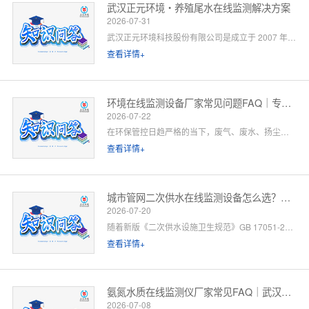
武汉正元环境・养殖尾水在线监测解决方案
2026-07-31
武汉正元环境科技股份有限公司是成立于 2007 年的国家级高新技术企业，总部位于武汉光谷，是集研发制造、方案设计、工程施工、运维服务于一体的全链条水环境综合服务商。针对水产养殖尾水排放管控场景，公司依托自有水质监测设备生产线、水污染防治工程设计资质与一级运维服务能力，提供「点位勘测 — 方案设计 — 设备部署 — 平台联网 — 验收辅导 — 长效运维」一站式闭环解决方案。以下为养殖领域客户高频咨询问题的官方解答。
查看详情+
环境在线监测设备厂家常见问题FAQ｜专业厂家答疑解惑
2026-07-22
在环保管控日趋严格的当下，废气、废水、扬尘、噪声等环境在线监测设备已成为工矿企业、园区、市政工程必备的合规配套设施。很多客户在选型、合作、安装运维过程中，常会遇到厂家资质、设备精度、数据联网、售后保障等各类问题。 作为专业环境在线监测设备源头厂家，我们深耕环境监测领域多年，拥有自主研发、生产、销售、运维全链条服务能力。下面针对行业高频咨询问题，整理系统化FAQ答疑，一站式解决您的合作与选型顾虑。 一、厂家实力与资质相关问题
查看详情+
城市管网二次供水在线监测设备怎么选？水务单位高频 FAQ
2026-07-20
随着新版《二次供水设施卫生规范》GB 17051-2025 全面落地，城市高层小区、商业综合体、产业园二次供水监管要求大幅升级，水质实时在线监测、泵房运行智能管控、数据联网监管已成硬性标配。
查看详情+
氨氮水质在线监测仪厂家常见FAQ｜武汉正元环境专业解答
2026-07-08