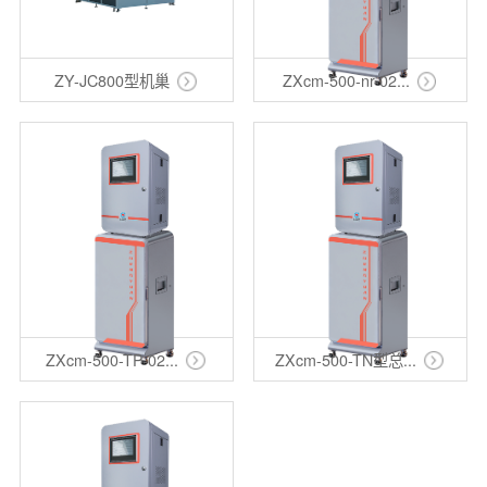
ZY-JC800型机巢
ZXcm-500-nr-02...
ZXcm-500-TP-02...
ZXcm-500-TN型总...