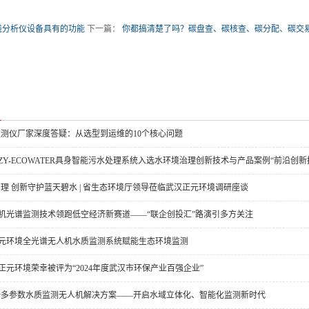
线分析仪设备具有的功能
下一篇：
你都搞清楚了吗？碳盘查、碳核查、碳分配、碳交
测仪厂家深度答疑：从选型到运维的10个核心问题
环境ZY-ECOWATER具身智能污水处理系统入选水环境治理创新技术与产品案例“前沿创新
理 创新守护蓝天碧水 | 省生态环境厅领导莅临武汉正元环境调研座谈
无人机光谱监测技术领跑低空经济新赛道——“联企创投汇”路演引多方关注
 正元环境全光谱无人机水质监测系统赋能生态环境监测
汉正元环境荣幸被评为“2024年度武汉市环保产业百强企业”
多参数水质监测无人机解决方案‌——开启水域立体化、智能化监测新时代