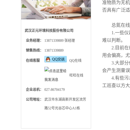
准物质为无机
否具有广泛适
总氮在线监
武汉正元环境科技股份有限公司
1.一些仪
难以判断。
业务经理：
13871339889 张经理
2.目前在
销售热线：
13871339889
用会偏高，尤
在线客服
QQ在线
3.大部分
会产生测量误
旺旺在线
4.有些污
工巡查以方大
企业总机：
027-86704179
公司地址：
武汉市东湖高新开发区流芳
路52号光谷芯中心A1栋