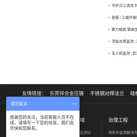
守护汉江清流 
喜报 | 江城环
聚力赋能 擘画
浮船水质监测 
无人机监测 |
友情链接：
东莞锌合金压铸
不锈钢对焊法兰
硅
请您留言
感谢您的关注，当前客服人员不在
关于正元
产品领域
治理工程
线，请填写一下您的信息，我们会
尽快和您联系。
公司简介
水质环境监测仪
地表水监测解决