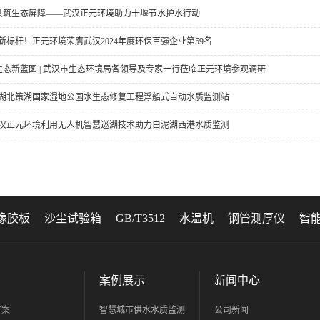
共筑生态屏障——武汉正元环境助力十堰节水护水行动
保新标杆！正元环境荣膺武汉2024年度环保百强企业第59名
生态新蓝图 | 武汉市生态环境局各领导及专家一行莅临正元环境参观调研
| 湖北策湖国家湿地公园水生态修复工程浮船式自动水质监测站
 武汉正元环境利用无人机智慧巡湖技术助力白泥湖西港水质监测
橡胶板
沙尘试验箱
GB/T3512
水温机
钢管测厚仪
智
案例展示
新闻中心
方案
智慧城市供水水质监测
公司新闻