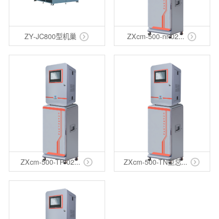
ZY-JC800型机巢
ZXcm-500-nr-02...
ZXcm-500-TP-02...
ZXcm-500-TN型总...