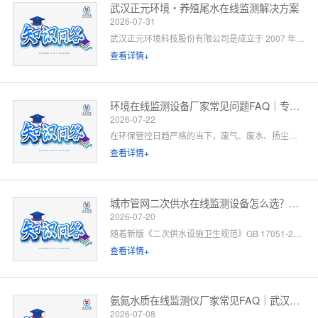
武汉正元环境・养殖尾水在线监测解决方案
2026-07-31
武汉正元环境科技股份有限公司是成立于 2007 年的国家级高新技术企业，总部位于武汉光谷，是集研发制造、方案设计、工程施工、运维服务于一体的全链条水环境综合服务商。针对水产养殖尾水排放管控场景，公司依托自有水质监测设备生产线、水污染防治工程设计资质与一级运维服务能力，提供「点位勘测 — 方案设计 — 设备部署 — 平台联网 — 验收辅导 — 长效运维」一站式闭环解决方案。以下为养殖领域客户高频咨询问题的官方解答。
查看详情+
环境在线监测设备厂家常见问题FAQ｜专业厂家答疑解惑
2026-07-22
在环保管控日趋严格的当下，废气、废水、扬尘、噪声等环境在线监测设备已成为工矿企业、园区、市政工程必备的合规配套设施。很多客户在选型、合作、安装运维过程中，常会遇到厂家资质、设备精度、数据联网、售后保障等各类问题。 作为专业环境在线监测设备源头厂家，我们深耕环境监测领域多年，拥有自主研发、生产、销售、运维全链条服务能力。下面针对行业高频咨询问题，整理系统化FAQ答疑，一站式解决您的合作与选型顾虑。 一、厂家实力与资质相关问题
查看详情+
城市管网二次供水在线监测设备怎么选？水务单位高频 FAQ
2026-07-20
随着新版《二次供水设施卫生规范》GB 17051-2025 全面落地，城市高层小区、商业综合体、产业园二次供水监管要求大幅升级，水质实时在线监测、泵房运行智能管控、数据联网监管已成硬性标配。
查看详情+
氨氮水质在线监测仪厂家常见FAQ｜武汉正元环境专业解答
2026-07-08