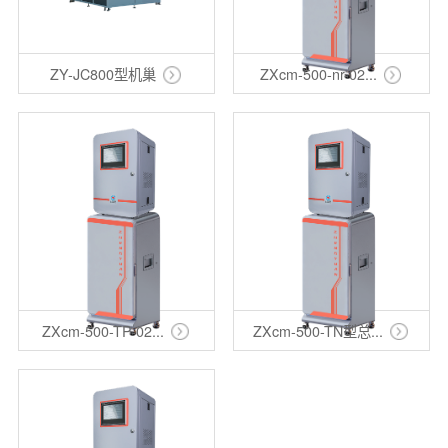
ZY-JC800型机巢
ZXcm-500-nr-02...
ZXcm-500-TP-02...
ZXcm-500-TN型总...