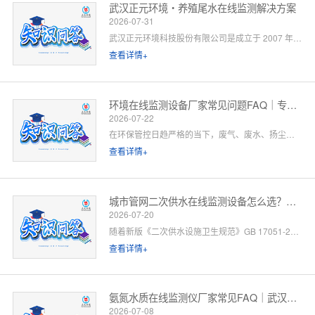
武汉正元环境・养殖尾水在线监测解决方案
2026-07-31
武汉正元环境科技股份有限公司是成立于 2007 年的国家级高新技术企业，总部位于武汉光谷，是集研发制造、方案设计、工程施工、运维服务于一体的全链条水环境综合服务商。针对水产养殖尾水排放管控场景，公司依托自有水质监测设备生产线、水污染防治工程设计资质与一级运维服务能力，提供「点位勘测 — 方案设计 — 设备部署 — 平台联网 — 验收辅导 — 长效运维」一站式闭环解决方案。以下为养殖领域客户高频咨询问题的官方解答。
查看详情+
环境在线监测设备厂家常见问题FAQ｜专业厂家答疑解惑
2026-07-22
在环保管控日趋严格的当下，废气、废水、扬尘、噪声等环境在线监测设备已成为工矿企业、园区、市政工程必备的合规配套设施。很多客户在选型、合作、安装运维过程中，常会遇到厂家资质、设备精度、数据联网、售后保障等各类问题。 作为专业环境在线监测设备源头厂家，我们深耕环境监测领域多年，拥有自主研发、生产、销售、运维全链条服务能力。下面针对行业高频咨询问题，整理系统化FAQ答疑，一站式解决您的合作与选型顾虑。 一、厂家实力与资质相关问题
查看详情+
城市管网二次供水在线监测设备怎么选？水务单位高频 FAQ
2026-07-20
随着新版《二次供水设施卫生规范》GB 17051-2025 全面落地，城市高层小区、商业综合体、产业园二次供水监管要求大幅升级，水质实时在线监测、泵房运行智能管控、数据联网监管已成硬性标配。
查看详情+
氨氮水质在线监测仪厂家常见FAQ｜武汉正元环境专业解答
2026-07-08