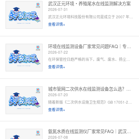
武汉正元环境・养殖尾水在线监测解决方案
2026-07-31
武汉正元环境科技股份有限公司是成立于 2007 年的国家级高新技术企业，总部位于武汉光谷，是集研发制造、方案设计、工程施工、运维服务于一体的全链条水环境综合服务商。针对水产养殖尾水排放管控场景，公司依托自有水质监测设备生产线、水污染防治工程设计资质与一级运维服务能力，提供「点位勘测 — 方案设计 — 设备部署 — 平台联网 — 验收辅导 — 长效运维」一站式闭环解决方案。以下为养殖领域客户高频咨询问题的官方解答。
查看详情+
环境在线监测设备厂家常见问题FAQ｜专业厂家答疑解惑
2026-07-22
在环保管控日趋严格的当下，废气、废水、扬尘、噪声等环境在线监测设备已成为工矿企业、园区、市政工程必备的合规配套设施。很多客户在选型、合作、安装运维过程中，常会遇到厂家资质、设备精度、数据联网、售后保障等各类问题。 作为专业环境在线监测设备源头厂家，我们深耕环境监测领域多年，拥有自主研发、生产、销售、运维全链条服务能力。下面针对行业高频咨询问题，整理系统化FAQ答疑，一站式解决您的合作与选型顾虑。 一、厂家实力与资质相关问题
查看详情+
城市管网二次供水在线监测设备怎么选？水务单位高频 FAQ
2026-07-20
随着新版《二次供水设施卫生规范》GB 17051-2025 全面落地，城市高层小区、商业综合体、产业园二次供水监管要求大幅升级，水质实时在线监测、泵房运行智能管控、数据联网监管已成硬性标配。
查看详情+
氨氮水质在线监测仪厂家常见FAQ｜武汉正元环境专业解答
2026-07-08