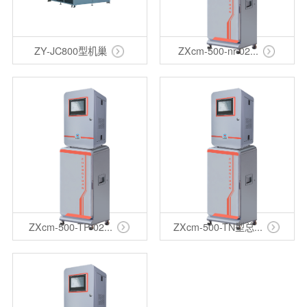
ZY-JC800型机巢
ZXcm-500-nr-02...
ZXcm-500-TP-02...
ZXcm-500-TN型总...