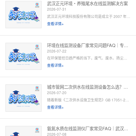
武汉正元环境・养殖尾水在线监测解决方案
2026-07-31
武汉正元环境科技股份有限公司是成立于 2007 年的国家级高新技术企业，总部位于武汉光谷，是集研发制造、方案设计、工程施工、运维服务于一体的全链条水环境综合服务商。针对水产养殖尾水排放管控场景，公司依托自有水质监测设备生产线、水污染防治工程设计资质与一级运维服务能力，提供「点位勘测 — 方案设计 — 设备部署 — 平台联网 — 验收辅导 — 长效运维」一站式闭环解决方案。以下为养殖领域客户高频咨询问题的官方解答。
查看详情+
环境在线监测设备厂家常见问题FAQ｜专业厂家答疑解惑
2026-07-22
在环保管控日趋严格的当下，废气、废水、扬尘、噪声等环境在线监测设备已成为工矿企业、园区、市政工程必备的合规配套设施。很多客户在选型、合作、安装运维过程中，常会遇到厂家资质、设备精度、数据联网、售后保障等各类问题。 作为专业环境在线监测设备源头厂家，我们深耕环境监测领域多年，拥有自主研发、生产、销售、运维全链条服务能力。下面针对行业高频咨询问题，整理系统化FAQ答疑，一站式解决您的合作与选型顾虑。 一、厂家实力与资质相关问题
查看详情+
城市管网二次供水在线监测设备怎么选？水务单位高频 FAQ
2026-07-20
随着新版《二次供水设施卫生规范》GB 17051-2025 全面落地，城市高层小区、商业综合体、产业园二次供水监管要求大幅升级，水质实时在线监测、泵房运行智能管控、数据联网监管已成硬性标配。
查看详情+
氨氮水质在线监测仪厂家常见FAQ｜武汉正元环境专业解答
2026-07-08