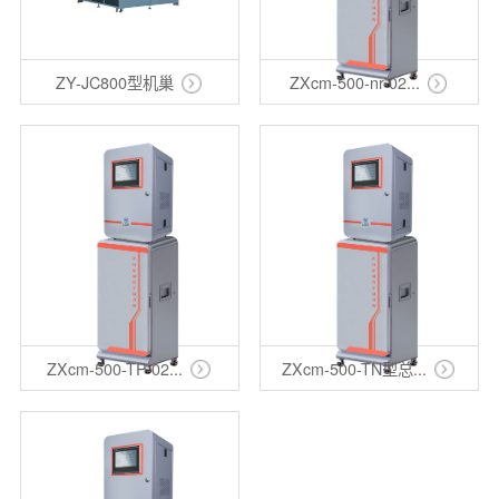
ZY-JC800型机巢
ZXcm-500-nr-02...
ZXcm-500-TP-02...
ZXcm-500-TN型总...