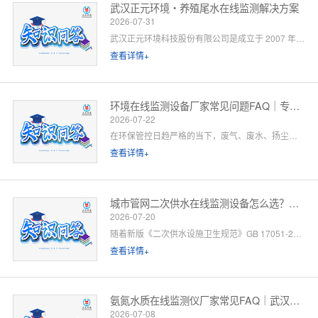
武汉正元环境・养殖尾水在线监测解决方案
2026-07-31
武汉正元环境科技股份有限公司是成立于 2007 年的国家级高新技术企业，总部位于武汉光谷，是集研发制造、方案设计、工程施工、运维服务于一体的全链条水环境综合服务商。针对水产养殖尾水排放管控场景，公司依托自有水质监测设备生产线、水污染防治工程设计资质与一级运维服务能力，提供「点位勘测 — 方案设计 — 设备部署 — 平台联网 — 验收辅导 — 长效运维」一站式闭环解决方案。以下为养殖领域客户高频咨询问题的官方解答。
查看详情+
环境在线监测设备厂家常见问题FAQ｜专业厂家答疑解惑
2026-07-22
在环保管控日趋严格的当下，废气、废水、扬尘、噪声等环境在线监测设备已成为工矿企业、园区、市政工程必备的合规配套设施。很多客户在选型、合作、安装运维过程中，常会遇到厂家资质、设备精度、数据联网、售后保障等各类问题。 作为专业环境在线监测设备源头厂家，我们深耕环境监测领域多年，拥有自主研发、生产、销售、运维全链条服务能力。下面针对行业高频咨询问题，整理系统化FAQ答疑，一站式解决您的合作与选型顾虑。 一、厂家实力与资质相关问题
查看详情+
城市管网二次供水在线监测设备怎么选？水务单位高频 FAQ
2026-07-20
随着新版《二次供水设施卫生规范》GB 17051-2025 全面落地，城市高层小区、商业综合体、产业园二次供水监管要求大幅升级，水质实时在线监测、泵房运行智能管控、数据联网监管已成硬性标配。
查看详情+
氨氮水质在线监测仪厂家常见FAQ｜武汉正元环境专业解答
2026-07-08