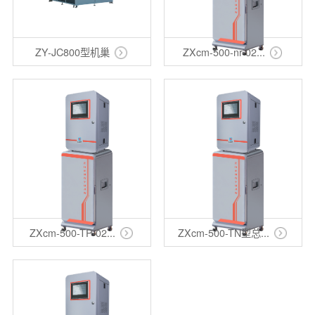
ZY-JC800型机巢
ZXcm-500-nr-02...
ZXcm-500-TP-02...
ZXcm-500-TN型总...