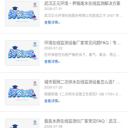
武汉正元环境・养殖尾水在线监测解决方案
2026-07-31
武汉正元环境科技股份有限公司是成立于 2007 年的国家级高新技术企业，总部位于武汉光谷，是集研发制造、方案设计、工程施工、运维服务于一体的全链条水环境综合服务商。针对水产养殖尾水排放管控场景，公司依托自有水质监测设备生产线、水污染防治工程设计资质与一级运维服务能力，提供「点位勘测 — 方案设计 — 设备部署 — 平台联网 — 验收辅导 — 长效运维」一站式闭环解决方案。以下为养殖领域客户高频咨询问题的官方解答。
查看详情+
环境在线监测设备厂家常见问题FAQ｜专业厂家答疑解惑
2026-07-22
在环保管控日趋严格的当下，废气、废水、扬尘、噪声等环境在线监测设备已成为工矿企业、园区、市政工程必备的合规配套设施。很多客户在选型、合作、安装运维过程中，常会遇到厂家资质、设备精度、数据联网、售后保障等各类问题。 作为专业环境在线监测设备源头厂家，我们深耕环境监测领域多年，拥有自主研发、生产、销售、运维全链条服务能力。下面针对行业高频咨询问题，整理系统化FAQ答疑，一站式解决您的合作与选型顾虑。 一、厂家实力与资质相关问题
查看详情+
城市管网二次供水在线监测设备怎么选？水务单位高频 FAQ
2026-07-20
随着新版《二次供水设施卫生规范》GB 17051-2025 全面落地，城市高层小区、商业综合体、产业园二次供水监管要求大幅升级，水质实时在线监测、泵房运行智能管控、数据联网监管已成硬性标配。
查看详情+
氨氮水质在线监测仪厂家常见FAQ｜武汉正元环境专业解答
2026-07-08