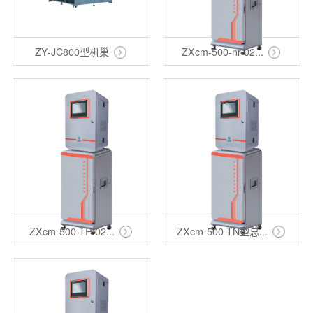
ZY-JC800型机巢
ZXcm-500-nr-02...
ZXcm-500-TP-02...
ZXcm-500-TN型总...