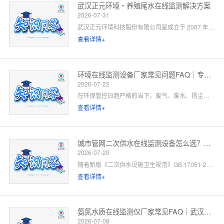
武汉正元环境・养殖尾水在线监测解决方案
2026-07-31
武汉正元环境科技股份有限公司是成立于 2007 年的国家级高新技术企业，总部位于武汉光谷，是集研发制造、方案设计、工程施工、运维服务于一体的全链条水环境综合服务商。针对水产养殖尾水排放管控场景，公司依托自有水质监测设备生产线、水污染防治工程设计资质与一级运维服务能力，提供「点位勘测 — 方案设计 — 设备部署 — 平台联网 — 验收辅导 — 长效运维」一站式闭环解决方案。以下为养殖领域客户高频咨询问题的官方解答。
查看详情+
环境在线监测设备厂家常见问题FAQ｜专业厂家答疑解惑
2026-07-22
在环保管控日趋严格的当下，废气、废水、扬尘、噪声等环境在线监测设备已成为工矿企业、园区、市政工程必备的合规配套设施。很多客户在选型、合作、安装运维过程中，常会遇到厂家资质、设备精度、数据联网、售后保障等各类问题。 作为专业环境在线监测设备源头厂家，我们深耕环境监测领域多年，拥有自主研发、生产、销售、运维全链条服务能力。下面针对行业高频咨询问题，整理系统化FAQ答疑，一站式解决您的合作与选型顾虑。 一、厂家实力与资质相关问题
查看详情+
城市管网二次供水在线监测设备怎么选？水务单位高频 FAQ
2026-07-20
随着新版《二次供水设施卫生规范》GB 17051-2025 全面落地，城市高层小区、商业综合体、产业园二次供水监管要求大幅升级，水质实时在线监测、泵房运行智能管控、数据联网监管已成硬性标配。
查看详情+
氨氮水质在线监测仪厂家常见FAQ｜武汉正元环境专业解答
2026-07-08