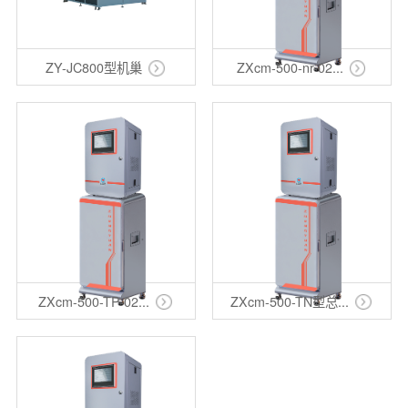
ZY-JC800型机巢
ZXcm-500-nr-02...
ZXcm-500-TP-02...
ZXcm-500-TN型总...