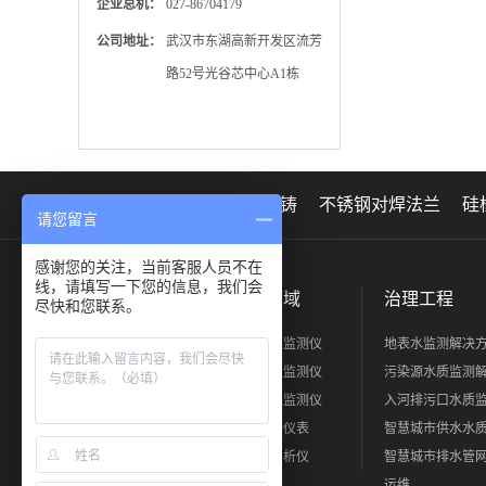
企业总机：
027-86704179
公司地址：
武汉市东湖高新开发区流芳
路52号光谷芯中心A1栋
友情链接：
东莞锌合金压铸
不锈钢对焊法兰
硅
请您留言
感谢您的关注，当前客服人员不在
线，请填写一下您的信息，我们会
关于正元
产品领域
治理工程
尽快和您联系。
公司简介
水质环境监测仪
地表水监测解决
工厂展示
烟气环境监测仪
污染源水质监测
荣誉证书
大气环境监测仪
入河排污口水质
人力资源
过程控制仪表
智慧城市供水水
实验室分析仪
智慧城市排水管
运维