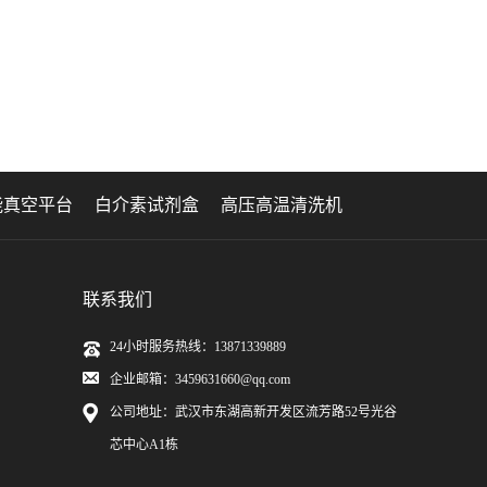
能真空平台
白介素试剂盒
高压高温清洗机
联系我们
24小时服务热线：13871339889
企业邮箱：3459631660@qq.com
公司地址：武汉市东湖高新开发区流芳路52号光谷
芯中心A1栋