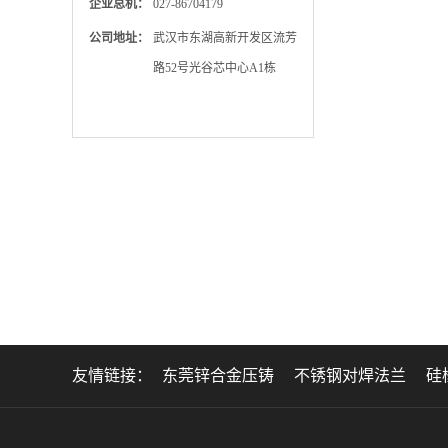
企业总机：
027-86704179
公司地址：
武汉市东湖高新开发区流芳
路52号光谷芯中心A1栋
友情链接：
东莞锌合金压铸
不锈钢对焊法兰
硅