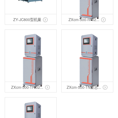
ZY-JC800型机巢
ZXcm-500-nr-02...
ZXcm-500-TP-02...
ZXcm-500-TN型总...