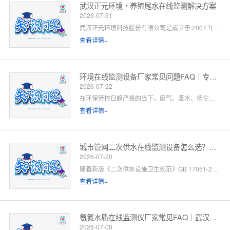
武汉正元环境・养殖尾水在线监测解决方案
2026-07-31
武汉正元环境科技股份有限公司是成立于 2007 年的国家级高新技术企业，总部位于武汉光谷，是集研发制造、方案设计、工程施工、运维服务于一体的全链条水环境综合服务商。针对水产养殖尾水排放管控场景，公司依托自有水质监测设备生产线、水污染防治工程设计资质与一级运维服务能力，提供「点位勘测 — 方案设计 — 设备部署 — 平台联网 — 验收辅导 — 长效运维」一站式闭环解决方案。以下为养殖领域客户高频咨询问题的官方解答。
查看详情+
环境在线监测设备厂家常见问题FAQ｜专业厂家答疑解惑
2026-07-22
在环保管控日趋严格的当下，废气、废水、扬尘、噪声等环境在线监测设备已成为工矿企业、园区、市政工程必备的合规配套设施。很多客户在选型、合作、安装运维过程中，常会遇到厂家资质、设备精度、数据联网、售后保障等各类问题。 作为专业环境在线监测设备源头厂家，我们深耕环境监测领域多年，拥有自主研发、生产、销售、运维全链条服务能力。下面针对行业高频咨询问题，整理系统化FAQ答疑，一站式解决您的合作与选型顾虑。 一、厂家实力与资质相关问题
查看详情+
城市管网二次供水在线监测设备怎么选？水务单位高频 FAQ
2026-07-20
随着新版《二次供水设施卫生规范》GB 17051-2025 全面落地，城市高层小区、商业综合体、产业园二次供水监管要求大幅升级，水质实时在线监测、泵房运行智能管控、数据联网监管已成硬性标配。
查看详情+
氨氮水质在线监测仪厂家常见FAQ｜武汉正元环境专业解答
2026-07-08