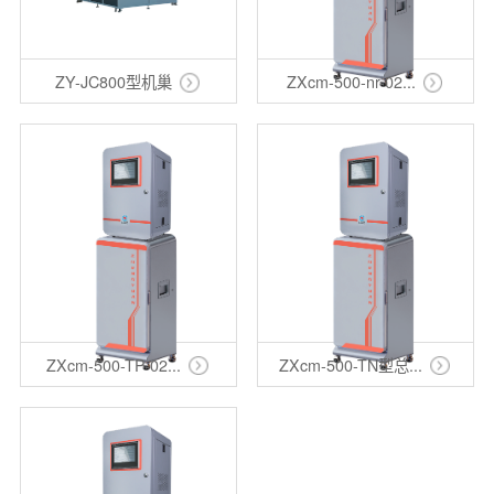
ZY-JC800型机巢
ZXcm-500-nr-02...
ZXcm-500-TP-02...
ZXcm-500-TN型总...