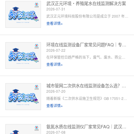
武汉正元环境・养殖尾水在线监测解决方案
2026-07-31
武汉正元环境科技股份有限公司是成立于 2007 年的国家级高新技术企业，总部位于武汉光谷，是集研发制造、方案设计、工程施工、运维服务于一体的全链条水环境综合服务商。针对水产养殖尾水排放管控场景，公司依托自有水质监测设备生产线、水污染防治工程设计资质与一级运维服务能力，提供「点位勘测 — 方案设计 — 设备部署 — 平台联网 — 验收辅导 — 长效运维」一站式闭环解决方案。以下为养殖领域客户高频咨询问题的官方解答。
查看详情+
环境在线监测设备厂家常见问题FAQ｜专业厂家答疑解惑
2026-07-22
在环保管控日趋严格的当下，废气、废水、扬尘、噪声等环境在线监测设备已成为工矿企业、园区、市政工程必备的合规配套设施。很多客户在选型、合作、安装运维过程中，常会遇到厂家资质、设备精度、数据联网、售后保障等各类问题。 作为专业环境在线监测设备源头厂家，我们深耕环境监测领域多年，拥有自主研发、生产、销售、运维全链条服务能力。下面针对行业高频咨询问题，整理系统化FAQ答疑，一站式解决您的合作与选型顾虑。 一、厂家实力与资质相关问题
查看详情+
城市管网二次供水在线监测设备怎么选？水务单位高频 FAQ
2026-07-20
随着新版《二次供水设施卫生规范》GB 17051-2025 全面落地，城市高层小区、商业综合体、产业园二次供水监管要求大幅升级，水质实时在线监测、泵房运行智能管控、数据联网监管已成硬性标配。
查看详情+
氨氮水质在线监测仪厂家常见FAQ｜武汉正元环境专业解答
2026-07-08