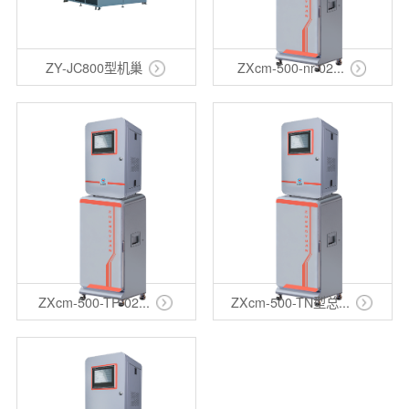
ZY-JC800型机巢
ZXcm-500-nr-02...
ZXcm-500-TP-02...
ZXcm-500-TN型总...