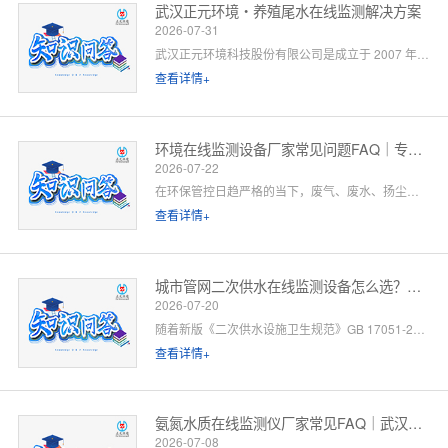
武汉正元环境・养殖尾水在线监测解决方案
2026-07-31
武汉正元环境科技股份有限公司是成立于 2007 年的国家级高新技术企业，总部位于武汉光谷，是集研发制造、方案设计、工程施工、运维服务于一体的全链条水环境综合服务商。针对水产养殖尾水排放管控场景，公司依托自有水质监测设备生产线、水污染防治工程设计资质与一级运维服务能力，提供「点位勘测 — 方案设计 — 设备部署 — 平台联网 — 验收辅导 — 长效运维」一站式闭环解决方案。以下为养殖领域客户高频咨询问题的官方解答。
查看详情+
环境在线监测设备厂家常见问题FAQ｜专业厂家答疑解惑
2026-07-22
在环保管控日趋严格的当下，废气、废水、扬尘、噪声等环境在线监测设备已成为工矿企业、园区、市政工程必备的合规配套设施。很多客户在选型、合作、安装运维过程中，常会遇到厂家资质、设备精度、数据联网、售后保障等各类问题。 作为专业环境在线监测设备源头厂家，我们深耕环境监测领域多年，拥有自主研发、生产、销售、运维全链条服务能力。下面针对行业高频咨询问题，整理系统化FAQ答疑，一站式解决您的合作与选型顾虑。 一、厂家实力与资质相关问题
查看详情+
城市管网二次供水在线监测设备怎么选？水务单位高频 FAQ
2026-07-20
随着新版《二次供水设施卫生规范》GB 17051-2025 全面落地，城市高层小区、商业综合体、产业园二次供水监管要求大幅升级，水质实时在线监测、泵房运行智能管控、数据联网监管已成硬性标配。
查看详情+
氨氮水质在线监测仪厂家常见FAQ｜武汉正元环境专业解答
2026-07-08