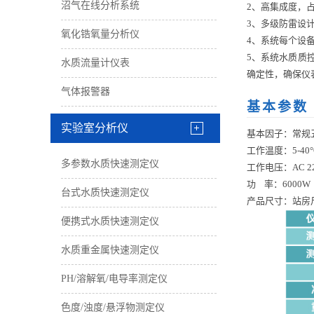
沼气在线分析系统
2、
高集成度，
3、
多级防雷设
氧化锆氧量分析仪
4、
系统每个设
5、
系统水质质
水质流量计仪表
确定性，确保仪
气体报警器
基本参数
实验室分析仪
基本因子：常规
工作温度：
5-40
多参数水质快速测定仪
工作电压：
AC 2
功
率：
6000
台式水质快速测定仪
产品尺寸：站房尺寸
便携式水质快速测定仪
水质重金属快速测定仪
PH/溶解氧/电导率测定仪
色度/浊度/悬浮物测定仪