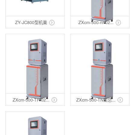
ZY-JC800型机巢
ZXcm-500-nr-02...
ZXcm-500-TP-02...
ZXcm-500-TN型总...