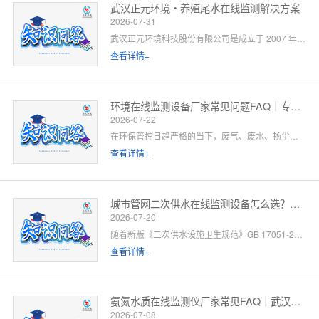
武汉正元环境・养殖尾水在线监测解决方案
2026-07-31
武汉正元环境科技股份有限公司是成立于 2007 年的国家级高新技术企业，总部位于武汉光谷，是集研发制造、方案设计、工程施工、运维服务于一体的全链条水环境综合服务商。针对水产养殖尾水排放管控场景，公司依托自有水质监测设备生产线、水污染防治工程设计资质与一级运维服务能力，提供「点位勘测 — 方案设计 — 设备部署 — 平台联网 — 验收辅导 — 长效运维」一站式闭环解决方案。以下为养殖领域客户高频咨询问题的官方解答。
查看详情+
环境在线监测设备厂家常见问题FAQ｜专业厂家答疑解惑
2026-07-22
在环保管控日趋严格的当下，废气、废水、扬尘、噪声等环境在线监测设备已成为工矿企业、园区、市政工程必备的合规配套设施。很多客户在选型、合作、安装运维过程中，常会遇到厂家资质、设备精度、数据联网、售后保障等各类问题。 作为专业环境在线监测设备源头厂家，我们深耕环境监测领域多年，拥有自主研发、生产、销售、运维全链条服务能力。下面针对行业高频咨询问题，整理系统化FAQ答疑，一站式解决您的合作与选型顾虑。 一、厂家实力与资质相关问题
查看详情+
城市管网二次供水在线监测设备怎么选？水务单位高频 FAQ
2026-07-20
随着新版《二次供水设施卫生规范》GB 17051-2025 全面落地，城市高层小区、商业综合体、产业园二次供水监管要求大幅升级，水质实时在线监测、泵房运行智能管控、数据联网监管已成硬性标配。
查看详情+
氨氮水质在线监测仪厂家常见FAQ｜武汉正元环境专业解答
2026-07-08