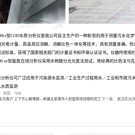
0cr型
COD
水质分析仪是我公司自主生产的一种新型的用于测量污水化学
用光电计量、高温高压消解、消解比色一体化等技术，具有测量准确、检
测试标准，获得了国家相关部门的计量证书和环保认证证书。仪器所使用
00-nr型氨氮在线分析仪采用水杨酸分光光度法测试，将经典的比色法
分析仪可广泛
应用于污染源水监测／工业生产过程用水／工业和市政污
水水质监测
28 浏览：7938
业为客户 上下齐心解难题---新疆五家渠市人民医院项目顺利完工
下一篇：
武汉正元