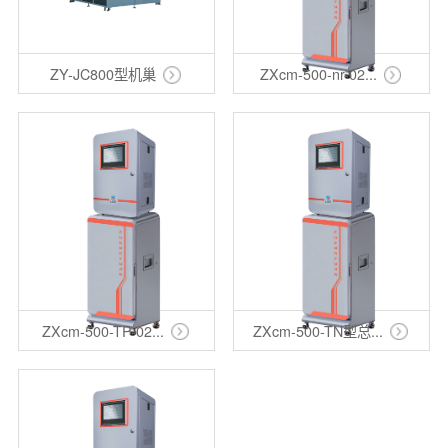
ZY-JC800型机巢
ZXcm-500-nr-02...
ZXcm-500-TP-02...
ZXcm-500-TN型总...