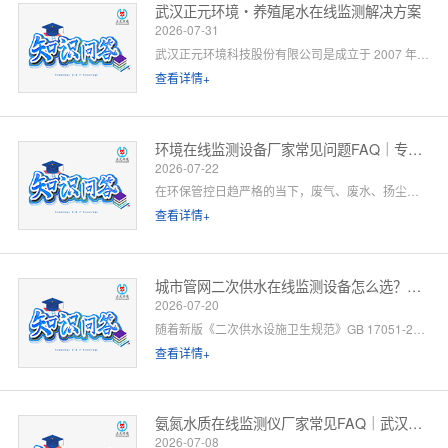
武汉正元环境・养殖尾水在线监测解决方案
2026-07-31
武汉正元环境科技股份有限公司是成立于 2007 年的国家级高新技术企业，总部位于武汉光谷，是集研发制造、方案设计、工程施工、运维服务于一体的全链条水环境综合服务商。针对水产养殖尾水排放管控场景，公司依托自有水质监测设备生产线、水污染防治工程设计资质与一级运维服务能力，提供「点位勘测 — 方案设计 — 设备部署 — 平台联网 — 验收辅导 — 长效运维」一站式闭环解决方案。以下为养殖领域客户高频咨询问题的官方解答。
查看详情+
环境在线监测设备厂家常见问题FAQ｜专业厂家答疑解惑
2026-07-22
在环保管控日趋严格的当下，废气、废水、扬尘、噪声等环境在线监测设备已成为工矿企业、园区、市政工程必备的合规配套设施。很多客户在选型、合作、安装运维过程中，常会遇到厂家资质、设备精度、数据联网、售后保障等各类问题。 作为专业环境在线监测设备源头厂家，我们深耕环境监测领域多年，拥有自主研发、生产、销售、运维全链条服务能力。下面针对行业高频咨询问题，整理系统化FAQ答疑，一站式解决您的合作与选型顾虑。 一、厂家实力与资质相关问题
查看详情+
城市管网二次供水在线监测设备怎么选？水务单位高频 FAQ
2026-07-20
随着新版《二次供水设施卫生规范》GB 17051-2025 全面落地，城市高层小区、商业综合体、产业园二次供水监管要求大幅升级，水质实时在线监测、泵房运行智能管控、数据联网监管已成硬性标配。
查看详情+
氨氮水质在线监测仪厂家常见FAQ｜武汉正元环境专业解答
2026-07-08