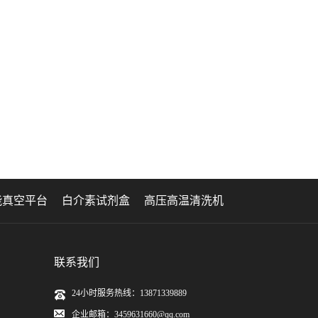
能真空平台
白介素试剂盒
高压高温清洗机
联系我们
24小时服务热线：13871339889
企业邮箱：3459631660@qq.com