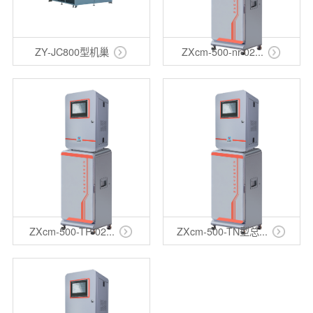
ZY-JC800型机巢
ZXcm-500-nr-02...
ZXcm-500-TP-02...
ZXcm-500-TN型总...