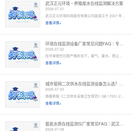
武汉正元环境・养殖尾水在线监测解决方案
2026-07-31
武汉正元环境科技股份有限公司是成立于 2007 年的国家级高新技术企业，总部位于武汉光谷，是集研发制造、方案设计、工程施工、运维服务于一体的全链条水环境综合服务商。针对水产养殖尾水排放管控场景，公司依托自有水质监测设备生产线、水污染防治工程设计资质与一级运维服务能力，提供「点位勘测 — 方案设计 — 设备部署 — 平台联网 — 验收辅导 — 长效运维」一站式闭环解决方案。以下为养殖领域客户高频咨询问题的官方解答。
查看详情+
环境在线监测设备厂家常见问题FAQ｜专业厂家答疑解惑
2026-07-22
在环保管控日趋严格的当下，废气、废水、扬尘、噪声等环境在线监测设备已成为工矿企业、园区、市政工程必备的合规配套设施。很多客户在选型、合作、安装运维过程中，常会遇到厂家资质、设备精度、数据联网、售后保障等各类问题。 作为专业环境在线监测设备源头厂家，我们深耕环境监测领域多年，拥有自主研发、生产、销售、运维全链条服务能力。下面针对行业高频咨询问题，整理系统化FAQ答疑，一站式解决您的合作与选型顾虑。 一、厂家实力与资质相关问题
查看详情+
城市管网二次供水在线监测设备怎么选？水务单位高频 FAQ
2026-07-20
随着新版《二次供水设施卫生规范》GB 17051-2025 全面落地，城市高层小区、商业综合体、产业园二次供水监管要求大幅升级，水质实时在线监测、泵房运行智能管控、数据联网监管已成硬性标配。
查看详情+
氨氮水质在线监测仪厂家常见FAQ｜武汉正元环境专业解答
2026-07-08