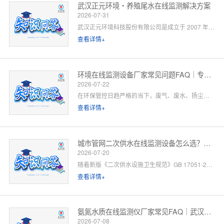
武汉正元环境・养殖尾水在线监测解决方案
2026-07-31
武汉正元环境科技股份有限公司是成立于 2007 年的国家级高新技术企业，总部位于武汉光谷，是集研发制造、方案设计、工程施工、运维服务于一体的全链条水环境综合服务商。针对水产养殖尾水排放管控场景，公司依托自有水质监测设备生产线、水污染防治工程设计资质与一级运维服务能力，提供「点位勘测 — 方案设计 — 设备部署 — 平台联网 — 验收辅导 — 长效运维」一站式闭环解决方案。以下为养殖领域客户高频咨询问题的官方解答。
查看详情+
环境在线监测设备厂家常见问题FAQ｜专业厂家答疑解惑
2026-07-22
在环保管控日趋严格的当下，废气、废水、扬尘、噪声等环境在线监测设备已成为工矿企业、园区、市政工程必备的合规配套设施。很多客户在选型、合作、安装运维过程中，常会遇到厂家资质、设备精度、数据联网、售后保障等各类问题。 作为专业环境在线监测设备源头厂家，我们深耕环境监测领域多年，拥有自主研发、生产、销售、运维全链条服务能力。下面针对行业高频咨询问题，整理系统化FAQ答疑，一站式解决您的合作与选型顾虑。 一、厂家实力与资质相关问题
查看详情+
城市管网二次供水在线监测设备怎么选？水务单位高频 FAQ
2026-07-20
随着新版《二次供水设施卫生规范》GB 17051-2025 全面落地，城市高层小区、商业综合体、产业园二次供水监管要求大幅升级，水质实时在线监测、泵房运行智能管控、数据联网监管已成硬性标配。
查看详情+
氨氮水质在线监测仪厂家常见FAQ｜武汉正元环境专业解答
2026-07-08