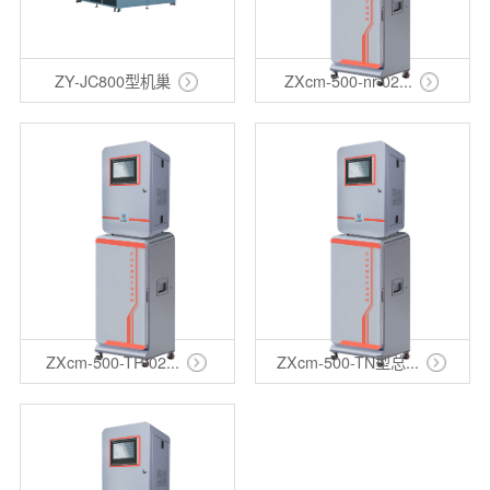
ZY-JC800型机巢
ZXcm-500-nr-02...
ZXcm-500-TP-02...
ZXcm-500-TN型总...