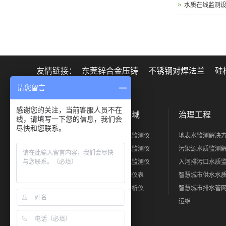
水质在线监测
友情链接：
东莞锌合金压铸
不锈钢对焊法兰
硅
请您留言
感谢您的关注，当前客服人员不在
关于正元
产品领域
治理工程
线，请填写一下您的信息，我们会
尽快和您联系。
公司简介
水质环境监测仪
地表水监测解决
工厂展示
烟气环境监测仪
污染源水质监测
荣誉证书
大气环境监测仪
入河排污口水质
人力资源
过程控制仪表
智慧城市供水水
实验室分析仪
智慧城市排水管
运维