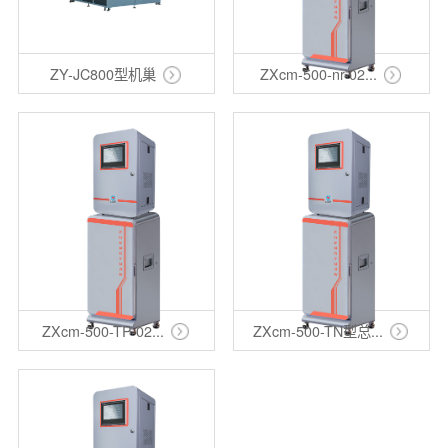
ZY-JC800型机巢
ZXcm-500-nr-02...
ZXcm-500-TP-02...
ZXcm-500-TN型总...