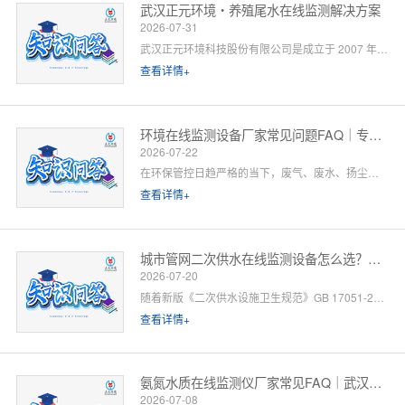
武汉正元环境・养殖尾水在线监测解决方案
2026-07-31
武汉正元环境科技股份有限公司是成立于 2007 年的国家级高新技术企业，总部位于武汉光谷，是集研发制造、方案设计、工程施工、运维服务于一体的全链条水环境综合服务商。针对水产养殖尾水排放管控场景，公司依托自有水质监测设备生产线、水污染防治工程设计资质与一级运维服务能力，提供「点位勘测 — 方案设计 — 设备部署 — 平台联网 — 验收辅导 — 长效运维」一站式闭环解决方案。以下为养殖领域客户高频咨询问题的官方解答。
查看详情+
环境在线监测设备厂家常见问题FAQ｜专业厂家答疑解惑
2026-07-22
在环保管控日趋严格的当下，废气、废水、扬尘、噪声等环境在线监测设备已成为工矿企业、园区、市政工程必备的合规配套设施。很多客户在选型、合作、安装运维过程中，常会遇到厂家资质、设备精度、数据联网、售后保障等各类问题。 作为专业环境在线监测设备源头厂家，我们深耕环境监测领域多年，拥有自主研发、生产、销售、运维全链条服务能力。下面针对行业高频咨询问题，整理系统化FAQ答疑，一站式解决您的合作与选型顾虑。 一、厂家实力与资质相关问题
查看详情+
城市管网二次供水在线监测设备怎么选？水务单位高频 FAQ
2026-07-20
随着新版《二次供水设施卫生规范》GB 17051-2025 全面落地，城市高层小区、商业综合体、产业园二次供水监管要求大幅升级，水质实时在线监测、泵房运行智能管控、数据联网监管已成硬性标配。
查看详情+
氨氮水质在线监测仪厂家常见FAQ｜武汉正元环境专业解答
2026-07-08