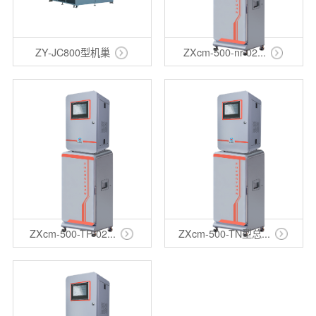
ZY-JC800型机巢
ZXcm-500-nr-02...
ZXcm-500-TP-02...
ZXcm-500-TN型总...