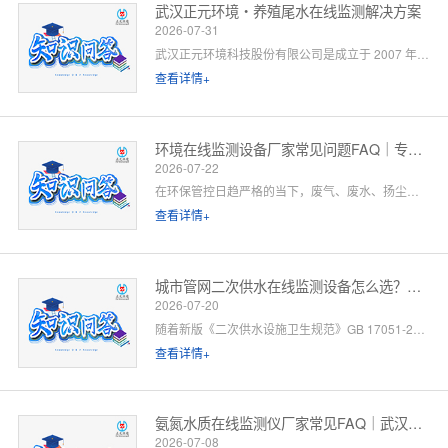
武汉正元环境・养殖尾水在线监测解决方案
2026-07-31
武汉正元环境科技股份有限公司是成立于 2007 年的国家级高新技术企业，总部位于武汉光谷，是集研发制造、方案设计、工程施工、运维服务于一体的全链条水环境综合服务商。针对水产养殖尾水排放管控场景，公司依托自有水质监测设备生产线、水污染防治工程设计资质与一级运维服务能力，提供「点位勘测 — 方案设计 — 设备部署 — 平台联网 — 验收辅导 — 长效运维」一站式闭环解决方案。以下为养殖领域客户高频咨询问题的官方解答。
查看详情+
环境在线监测设备厂家常见问题FAQ｜专业厂家答疑解惑
2026-07-22
在环保管控日趋严格的当下，废气、废水、扬尘、噪声等环境在线监测设备已成为工矿企业、园区、市政工程必备的合规配套设施。很多客户在选型、合作、安装运维过程中，常会遇到厂家资质、设备精度、数据联网、售后保障等各类问题。 作为专业环境在线监测设备源头厂家，我们深耕环境监测领域多年，拥有自主研发、生产、销售、运维全链条服务能力。下面针对行业高频咨询问题，整理系统化FAQ答疑，一站式解决您的合作与选型顾虑。 一、厂家实力与资质相关问题
查看详情+
城市管网二次供水在线监测设备怎么选？水务单位高频 FAQ
2026-07-20
随着新版《二次供水设施卫生规范》GB 17051-2025 全面落地，城市高层小区、商业综合体、产业园二次供水监管要求大幅升级，水质实时在线监测、泵房运行智能管控、数据联网监管已成硬性标配。
查看详情+
氨氮水质在线监测仪厂家常见FAQ｜武汉正元环境专业解答
2026-07-08