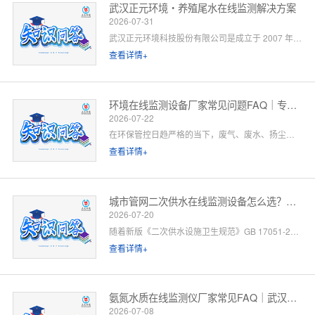
武汉正元环境・养殖尾水在线监测解决方案
2026-07-31
武汉正元环境科技股份有限公司是成立于 2007 年的国家级高新技术企业，总部位于武汉光谷，是集研发制造、方案设计、工程施工、运维服务于一体的全链条水环境综合服务商。针对水产养殖尾水排放管控场景，公司依托自有水质监测设备生产线、水污染防治工程设计资质与一级运维服务能力，提供「点位勘测 — 方案设计 — 设备部署 — 平台联网 — 验收辅导 — 长效运维」一站式闭环解决方案。以下为养殖领域客户高频咨询问题的官方解答。
查看详情+
环境在线监测设备厂家常见问题FAQ｜专业厂家答疑解惑
2026-07-22
在环保管控日趋严格的当下，废气、废水、扬尘、噪声等环境在线监测设备已成为工矿企业、园区、市政工程必备的合规配套设施。很多客户在选型、合作、安装运维过程中，常会遇到厂家资质、设备精度、数据联网、售后保障等各类问题。 作为专业环境在线监测设备源头厂家，我们深耕环境监测领域多年，拥有自主研发、生产、销售、运维全链条服务能力。下面针对行业高频咨询问题，整理系统化FAQ答疑，一站式解决您的合作与选型顾虑。 一、厂家实力与资质相关问题
查看详情+
城市管网二次供水在线监测设备怎么选？水务单位高频 FAQ
2026-07-20
随着新版《二次供水设施卫生规范》GB 17051-2025 全面落地，城市高层小区、商业综合体、产业园二次供水监管要求大幅升级，水质实时在线监测、泵房运行智能管控、数据联网监管已成硬性标配。
查看详情+
氨氮水质在线监测仪厂家常见FAQ｜武汉正元环境专业解答
2026-07-08