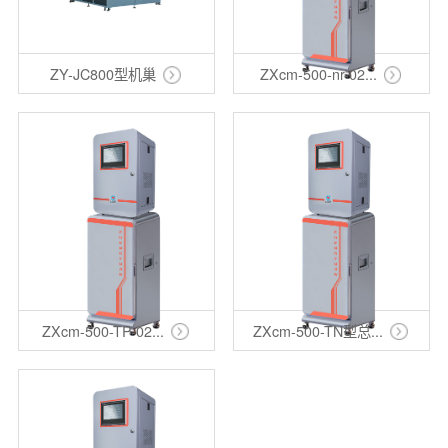
ZY-JC800型机巢
ZXcm-500-nr-02...
ZXcm-500-TP-02...
ZXcm-500-TN型总...